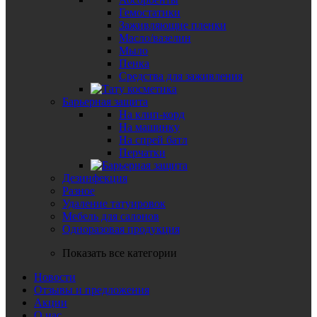
Гемостатики
Заживляющие пленки
Масло/вазелин
Мыло
Пенка
Средства для заживления
Барьерная защита
На клип-корд
На машинку
На спрей батл
Перчатки
Дезинфекция
Разное
Удаление татуировок
Мебель для салонов
Одноразовая продукция
Показать все категории
Новости
Отзывы и предложения
Акции
О нас