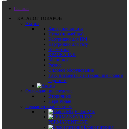
Главная
КАТАЛОГ ТОВАРОВ
Акции
Барьерная защита
Иглы (примейды)
Картриджи для ПМ
Картриджи для тату
Косметика
КРАСКА INK
Машинки
Разное
Силовое оборудование
Тату пигменты с истекающим сроком
годности
Охлаждающие средства
Вторичные
Первичные
Перманентный макияж
Etalon Mix
PERMANENTLINE
Блоки питания