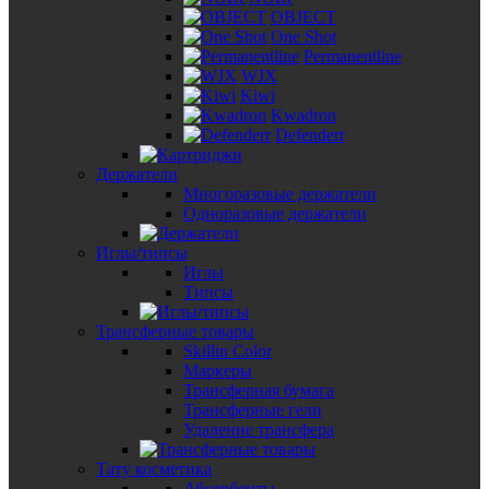
OBJECT
One Shot
Permanentline
WJX
Kiwi
Kwadron
Defenderr
Держатели
Многоразовые держатели
Одноразовые держатели
Иглы/типсы
Иглы
Типсы
Трансферные товары
Skillin Color
Маркеры
Трансферная бумага
Трансферные гели
Удаление трансфера
Тату косметика
Абсорбенты