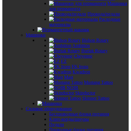
Машинки
для перманента
Провода/педали
Расходные
материалы
Машинки
Bishop Rotary
Ambition
Burlak Rotary
Cheyenne
EZ
FK Irons
Kwadron
Mast
Mustang Tattoo
NOIR
Skinductor
Skinner Tattoo
Силовое оборудование
Беспроводные блоки питания
Клип-корды/шнуры
Педали
Проводные блоки питания