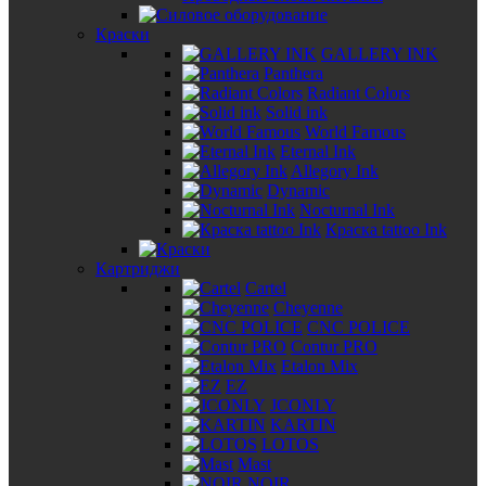
Краски
GALLERY INK
Panthera
Radiant Colors
Solid ink
World Famous
Eternal Ink
Allegory Ink
Dynamic
Nocturnal Ink
Краска tattoo Ink
Картриджи
Cartel
Cheyenne
CNC POLICE
Contur PRO
Etalon Mix
EZ
JCONLY
KARTIN
LOTOS
Mast
NOIR