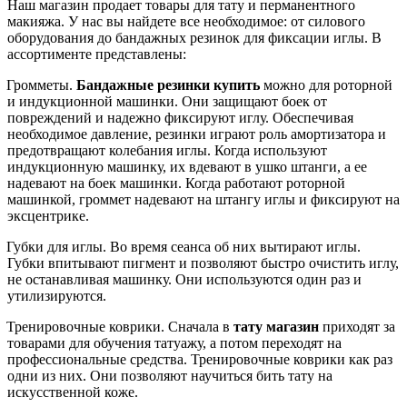
Наш магазин продает товары для тату и перманентного
макияжа. У нас вы найдете все необходимое: от силового
оборудования до бандажных резинок для фиксации иглы. В
ассортименте представлены:
Громметы.
Бандажные резинки купить
можно для роторной
и индукционной машинки. Они защищают боек от
повреждений и надежно фиксируют иглу. Обеспечивая
необходимое давление, резинки играют роль амортизатора и
предотвращают колебания иглы. Когда используют
индукционную машинку, их вдевают в ушко штанги, а ее
надевают на боек машинки. Когда работают роторной
машинкой, громмет надевают на штангу иглы и фиксируют на
эксцентрике.
Губки для иглы. Во время сеанса об них вытирают иглы.
Губки впитывают пигмент и позволяют быстро очистить иглу,
не останавливая машинку. Они используются один раз и
утилизируются.
Тренировочные коврики. Сначала в
тату магазин
приходят за
товарами для обучения татуажу, а потом переходят на
профессиональные средства. Тренировочные коврики как раз
одни из них. Они позволяют научиться бить тату на
искусственной коже.