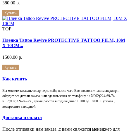
380.00 р.
Купить
TOP
Пленка Tattoo Revive PROTECTIVE TATTOO FILM, 10M
X 10CM...
1500.00 р.
Купить
Как купить
Вы можете заказать товар через сайт, после чего Вам позвонит наш менеджер и
обсудит все детали заказа, или сделать заказ по телефону : +7(902)224-69-74
и
+7(902)224-69-75
, время работы в будние дни с 10:00 до 18:00 . Суббота ,
воскресенье выходной.
Доставка и оплата
После отправки нам заказа ,с вами свяжется менеджер для