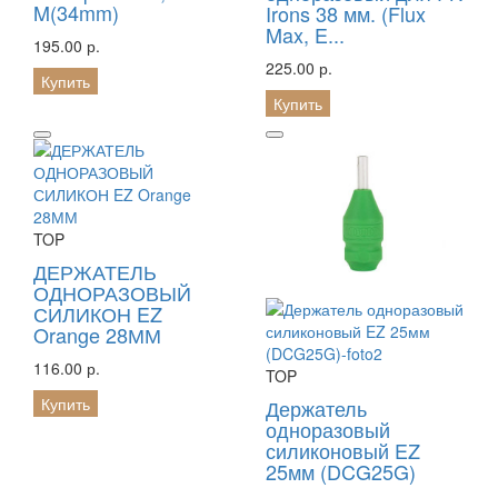
M(34mm)
Irons 38 мм. (Flux
Max, E...
195.00 р.
225.00 р.
Купить
Купить
TOP
ДЕРЖАТЕЛЬ
ОДНОРАЗОВЫЙ
СИЛИКОН EZ
Orange 28ММ
116.00 р.
TOP
Купить
Держатель
одноразовый
силиконовый EZ
25мм (DCG25G)