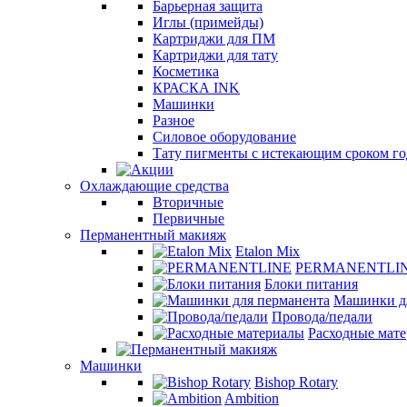
Барьерная защита
Иглы (примейды)
Картриджи для ПМ
Картриджи для тату
Косметика
КРАСКА INK
Машинки
Разное
Силовое оборудование
Тату пигменты с истекающим сроком г
Охлаждающие средства
Вторичные
Первичные
Перманентный макияж
Etalon Mix
PERMANENTLI
Блоки питания
Машинки д
Провода/педали
Расходные мат
Машинки
Bishop Rotary
Ambition