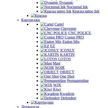
Dynamic
Nocturnal Ink
Краска tattoo Ink
Картриджи
Cartel
Cheyenne
CNC POLICE
Contur PRO
Etalon Mix
EZ
JCONLY
KARTIN
LOTOS
Mast
NOIR
OBJECT
One Shot
Permanentline
WJX
Kiwi
Kwadron
Defenderr
Держатели