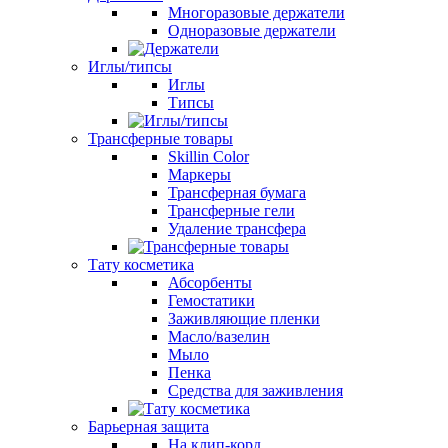
Многоразовые держатели
Одноразовые держатели
Иглы/типсы
Иглы
Типсы
Трансферные товары
Skillin Color
Маркеры
Трансферная бумага
Трансферные гели
Удаление трансфера
Тату косметика
Абсорбенты
Гемостатики
Заживляющие пленки
Масло/вазелин
Мыло
Пенка
Средства для заживления
Барьерная защита
На клип-корд