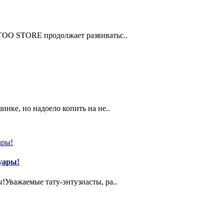
OO STORE продолжает развиватьс..
нке, но надоело копить на не..
уары!
!Уважаемые тату-энтузиасты, ра..