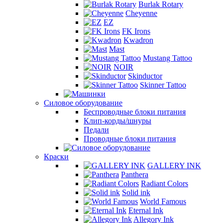
Burlak Rotary
Cheyenne
EZ
FK Irons
Kwadron
Mast
Mustang Tattoo
NOIR
Skinductor
Skinner Tattoo
Силовое оборудование
Беспроводные блоки питания
Клип-корды/шнуры
Педали
Проводные блоки питания
Краски
GALLERY INK
Panthera
Radiant Colors
Solid ink
World Famous
Eternal Ink
Allegory Ink