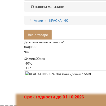
О нашем магазине
Акции
КРАСКА INK
Все о товаре
До конца акции осталось:
54
дн
:
02
час
:
34
мин
:
22
сек
-40%
TOP
Срок годности до 01.10.2026