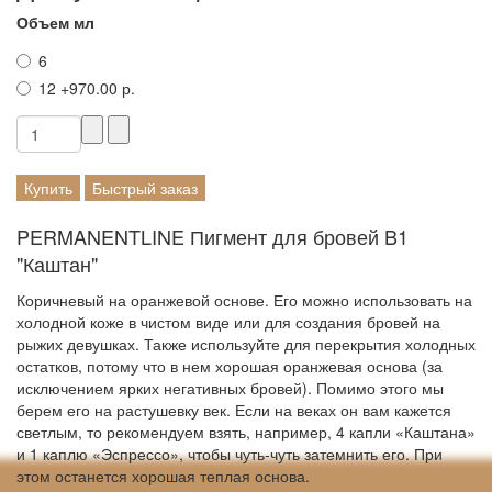
Объем мл
6
12
+970.00 р.
Купить
Быстрый заказ
PERMANENTLINE Пигмент для бровей B1
"Каштан"
Коричневый на оранжевой основе. Его можно использовать на
холодной коже в чистом виде или для создания бровей на
рыжих девушках. Также используйте для перекрытия холодных
остатков, потому что в нем хорошая оранжевая основа (за
исключением ярких негативных бровей). Помимо этого мы
берем его на растушевку век. Если на веках он вам кажется
светлым, то рекомендуем взять, например, 4 капли «Каштана»
и 1 каплю «Эспрессо», чтобы чуть-чуть затемнить его. При
этом останется хорошая теплая основа.