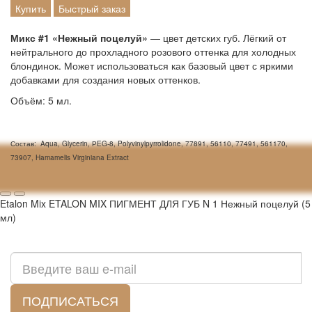
Купить
Быстрый заказ
Микс #1 «Нежный поцелуй»
— цвет детских губ. Лёгкий от
нейтрального до прохладного розового оттенка для холодных
блондинок. Может использоваться как базовый цвет с яркими
добавками для создания новых оттенков.
Объём: 5 мл.
Состав:
Aqua, Glycerin, РEG-8, Polyvinylpyrrolidone, 77891, 56110, 77491, 561170,
73907, Hamamelis Virginiana Extract
Etalon Mix ETALON MIX ПИГМЕНТ ДЛЯ ГУБ N 1 Нежный поцелуй (5
мл)
Подписка на новости:
ПОДПИСАТЬСЯ