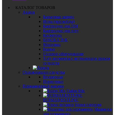
КАТАЛОГ ТОВАРОВ
Акции
Барьерная защита
Иглы (примейды)
Картриджи для ПМ
Картриджи для тату
Косметика
КРАСКА INK
Машинки
Разное
Силовое оборудование
Тату пигменты с истекающим сроком
годности
Охлаждающие средства
Вторичные
Первичные
Перманентный макияж
Etalon Mix
PERMANENTLINE
Блоки питания
Машинки
для перманента