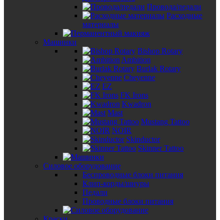
Провода/педали
Расходные
материалы
Машинки
Bishop Rotary
Ambition
Burlak Rotary
Cheyenne
EZ
FK Irons
Kwadron
Mast
Mustang Tattoo
NOIR
Skinductor
Skinner Tattoo
Силовое оборудование
Беспроводные блоки питания
Клип-корды/шнуры
Педали
Проводные блоки питания
Краски