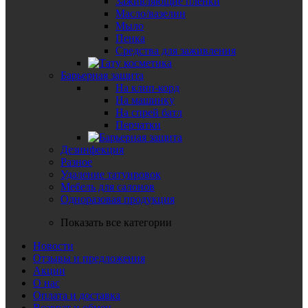
Заживляющие пленки
Масло/вазелин
Мыло
Пенка
Средства для заживления
Барьерная защита
На клип-корд
На машинку
На спрей батл
Перчатки
Дезинфекция
Разное
Удаление татуировок
Мебель для салонов
Одноразовая продукция
Показать все категории
Новости
Отзывы и предложения
Акции
О нас
Оплата и доставка
Возврат и обмен