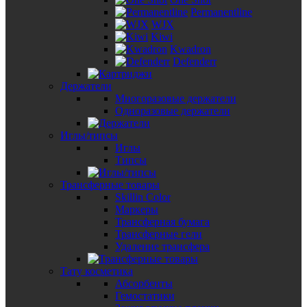
Permanentline
WJX
Kiwi
Kwadron
Defenderr
Держатели
Многоразовые держатели
Одноразовые держатели
Иглы/типсы
Иглы
Типсы
Трансферные товары
Skillin Color
Маркеры
Трансферная бумага
Трансферные гели
Удаление трансфера
Тату косметика
Абсорбенты
Гемостатики