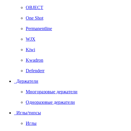
OBJECT
One Shot
Permanentline
WJX
Kiwi
Kwadron
Defenderr
Держатели
Многоразовые держатели
Одноразовые держатели
Иглы/типсы
Иглы