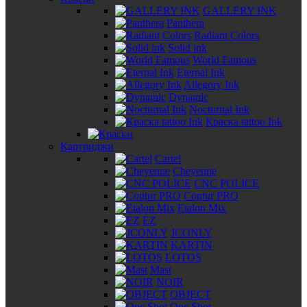
GALLERY INK
Panthera
Radiant Colors
Solid ink
World Famous
Eternal Ink
Allegory Ink
Dynamic
Nocturnal Ink
Краска tattoo Ink
Картриджи
Cartel
Cheyenne
CNC POLICE
Contur PRO
Etalon Mix
EZ
JCONLY
KARTIN
LOTOS
Mast
NOIR
OBJECT
One Shot