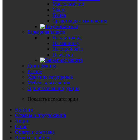
Масло/вазелин
Мыло
Пенка
Средства для заживления
Барьерная защита
На клип-корд
На машинку
На спрей батл
Перчатки
Дезинфекция
Разное
Удаление татуировок
Мебель для салонов
Одноразовая продукция
Показать все категории
Новости
Отзывы и предложения
Акции
О нас
Оплата и доставка
Возврат и обмен