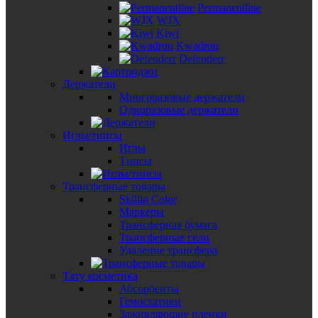
Permanentline
WJX
Kiwi
Kwadron
Defenderr
Держатели
Многоразовые держатели
Одноразовые держатели
Иглы/типсы
Иглы
Типсы
Трансферные товары
Skillin Color
Маркеры
Трансферная бумага
Трансферные гели
Удаление трансфера
Тату косметика
Абсорбенты
Гемостатики
Заживляющие пленки