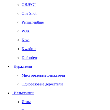
OBJECT
One Shot
Permanentline
WJX
Kiwi
Kwadron
Defenderr
Держатели
Многоразовые держатели
Одноразовые держатели
Иглы/типсы
Иглы