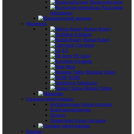
Провода/педали
Расходные
материалы
Машинки
Bishop Rotary
Ambition
Burlak Rotary
Cheyenne
EZ
FK Irons
Kwadron
Mast
Mustang Tattoo
NOIR
Skinductor
Skinner Tattoo
Силовое оборудование
Беспроводные блоки питания
Клип-корды/шнуры
Педали
Проводные блоки питания
Краски