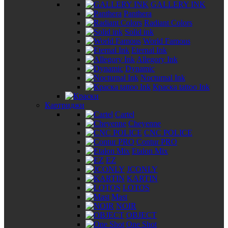
GALLERY INK
Panthera
Radiant Colors
Solid ink
World Famous
Eternal Ink
Allegory Ink
Dynamic
Nocturnal Ink
Краска tattoo Ink
Картриджи
Cartel
Cheyenne
CNC POLICE
Contur PRO
Etalon Mix
EZ
JCONLY
KARTIN
LOTOS
Mast
NOIR
OBJECT
One Shot