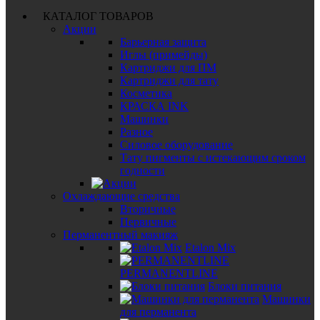
КАТАЛОГ ТОВАРОВ
Акции
Барьерная защита
Иглы (примейды)
Картриджи для ПМ
Картриджи для тату
Косметика
КРАСКА INK
Машинки
Разное
Силовое оборудование
Тату пигменты с истекающим сроком
годности
Охлаждающие средства
Вторичные
Первичные
Перманентный макияж
Etalon Mix
PERMANENTLINE
Блоки питания
Машинки
для перманента