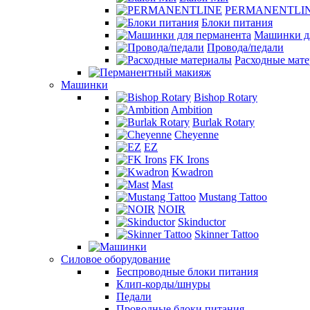
PERMANENTLI
Блоки питания
Машинки д
Провода/педали
Расходные мат
Машинки
Bishop Rotary
Ambition
Burlak Rotary
Cheyenne
EZ
FK Irons
Kwadron
Mast
Mustang Tattoo
NOIR
Skinductor
Skinner Tattoo
Силовое оборудование
Беспроводные блоки питания
Клип-корды/шнуры
Педали
Проводные блоки питания