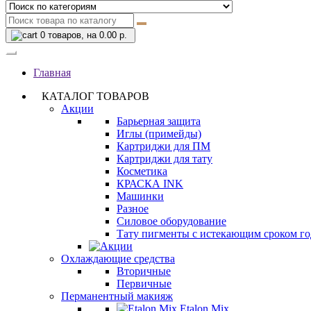
0
товаров, на 0.00 р.
Главная
КАТАЛОГ ТОВАРОВ
Акции
Барьерная защита
Иглы (примейды)
Картриджи для ПМ
Картриджи для тату
Косметика
КРАСКА INK
Машинки
Разное
Силовое оборудование
Тату пигменты с истекающим сроком г
Охлаждающие средства
Вторичные
Первичные
Перманентный макияж
Etalon Mix