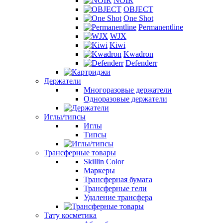
NOIR
OBJECT
One Shot
Permanentline
WJX
Kiwi
Kwadron
Defenderr
Держатели
Многоразовые держатели
Одноразовые держатели
Иглы/типсы
Иглы
Типсы
Трансферные товары
Skillin Color
Маркеры
Трансферная бумага
Трансферные гели
Удаление трансфера
Тату косметика