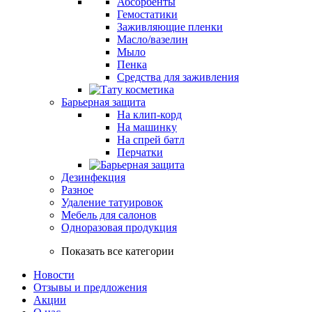
Абсорбенты
Гемостатики
Заживляющие пленки
Масло/вазелин
Мыло
Пенка
Средства для заживления
Барьерная защита
На клип-корд
На машинку
На спрей батл
Перчатки
Дезинфекция
Разное
Удаление татуировок
Мебель для салонов
Одноразовая продукция
Показать все категории
Новости
Отзывы и предложения
Акции