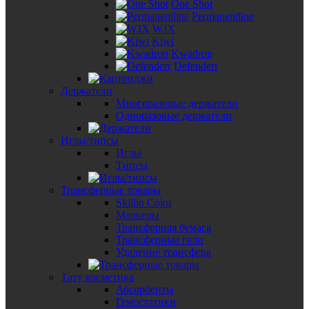
One Shot
Permanentline
WJX
Kiwi
Kwadron
Defenderr
Держатели
Многоразовые держатели
Одноразовые держатели
Иглы/типсы
Иглы
Типсы
Трансферные товары
Skillin Color
Маркеры
Трансферная бумага
Трансферные гели
Удаление трансфера
Тату косметика
Абсорбенты
Гемостатики