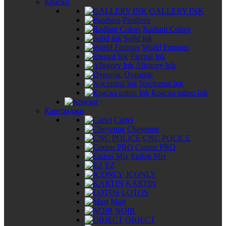
Краски
GALLERY INK
Panthera
Radiant Colors
Solid ink
World Famous
Eternal Ink
Allegory Ink
Dynamic
Nocturnal Ink
Краска tattoo Ink
Картриджи
Cartel
Cheyenne
CNC POLICE
Contur PRO
Etalon Mix
EZ
JCONLY
KARTIN
LOTOS
Mast
NOIR
OBJECT