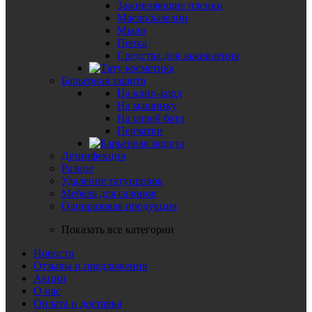
Заживляющие пленки
Масло/вазелин
Мыло
Пенка
Средства для заживления
Барьерная защита
На клип-корд
На машинку
На спрей батл
Перчатки
Дезинфекция
Разное
Удаление татуировок
Мебель для салонов
Одноразовая продукция
Показать все категории
Новости
Отзывы и предложения
Акции
О нас
Оплата и доставка