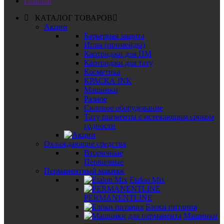
Главная
КАТАЛОГ ТОВАРОВ
Акции
Барьерная защита
Иглы (примейды)
Картриджи для ПМ
Картриджи для тату
Косметика
КРАСКА INK
Машинки
Разное
Силовое оборудование
Тату пигменты с истекающим сроком
годности
Охлаждающие средства
Вторичные
Первичные
Перманентный макияж
Etalon Mix
PERMANENTLINE
Блоки питания
Машинки