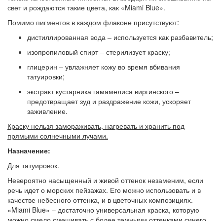
свет и рождаются такие цвета, как «Miami Blue».
Помимо пигментов в каждом флаконе присутствуют:
дистиллированная вода – используется как разбавитель;
изопропиловый спирт – стерилизует краску;
глицерин – увлажняет кожу во время вбивания
татуировки;
экстракт кустарника гамамелиса виргинского –
предотвращает зуд и раздражение кожи, ускоряет
заживление.
Краску нельзя замораживать, нагревать и хранить под
прямыми солнечными лучами.
Назначение:
Для татуировок.
Невероятно насыщенный и живой оттенок незаменим, если
речь идет о морских пейзажах. Его можно использовать и в
качестве небесного оттенка, и в цветочных композициях.
«Miami Blue» – достаточно универсальная краска, которую
можно смело смешивать с более темными оттенками синего,