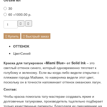
Объем мл
30
60
+1000.00 р.
Купить
Быстрый заказ
ОТТЕНОК
Цвет
Синий
Краска для татуировок «Miami Blue» от Solid Ink
– это
светлый оттенок синего, который одновременно тяготеет к
голубому и зеленому. Если вы когда-либо видели открытки с
пляжами города Майами, то наверняка видели этот цвет,
поскольку он в точности напоминает оттенок океанских лагун.
Состав:
Чтобы краска помогала тату-мастерам создавать яркие и
долговечные татуировки, производитель тщательно подбирает
только качественные пигменты. Благодаря их смешиванию на