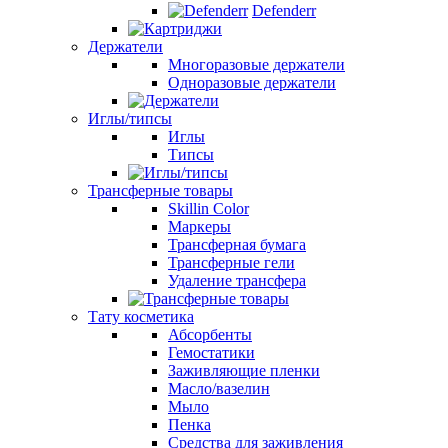
Defenderr
Держатели
Многоразовые держатели
Одноразовые держатели
Иглы/типсы
Иглы
Типсы
Трансферные товары
Skillin Color
Маркеры
Трансферная бумага
Трансферные гели
Удаление трансфера
Тату косметика
Абсорбенты
Гемостатики
Заживляющие пленки
Масло/вазелин
Мыло
Пенка
Средства для заживления