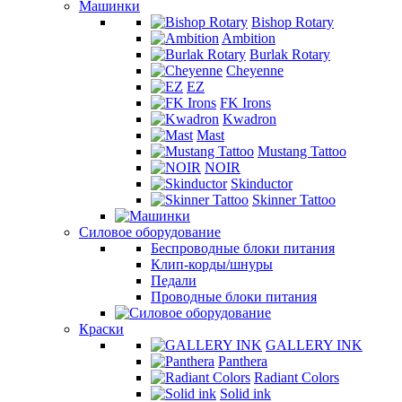
Машинки
Bishop Rotary
Ambition
Burlak Rotary
Cheyenne
EZ
FK Irons
Kwadron
Mast
Mustang Tattoo
NOIR
Skinductor
Skinner Tattoo
Силовое оборудование
Беспроводные блоки питания
Клип-корды/шнуры
Педали
Проводные блоки питания
Краски
GALLERY INK
Panthera
Radiant Colors
Solid ink