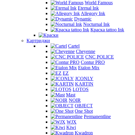
World Famous
Eternal Ink
Allegory Ink
Dynamic
Nocturnal Ink
Краска tattoo Ink
Картриджи
Cartel
Cheyenne
CNC POLICE
Contur PRO
Etalon Mix
EZ
JCONLY
KARTIN
LOTOS
Mast
NOIR
OBJECT
One Shot
Permanentline
WJX
Kiwi
Kwadron