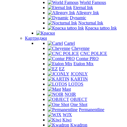
World Famous
Eternal Ink
Allegory Ink
Dynamic
Nocturnal Ink
Краска tattoo Ink
Картриджи
Cartel
Cheyenne
CNC POLICE
Contur PRO
Etalon Mix
EZ
JCONLY
KARTIN
LOTOS
Mast
NOIR
OBJECT
One Shot
Permanentline
WJX
Kiwi
Kwadron