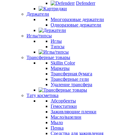
Defenderr
Держатели
Многоразовые держатели
Одноразовые держатели
Иглы/типсы
Иглы
Типсы
Трансферные товары
Skillin Color
Маркеры
Трансферная бумага
Трансферные гели
Удаление трансфера
Тату косметика
Абсорбенты
Гемостатики
Заживляющие пленки
Масло/вазелин
Мыло
Пенка
Средства для заживления