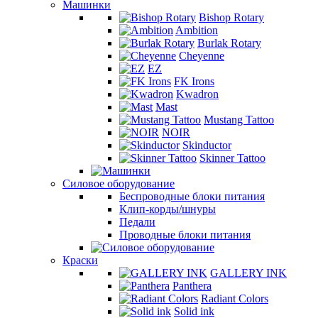
Машинки
Bishop Rotary
Ambition
Burlak Rotary
Cheyenne
EZ
FK Irons
Kwadron
Mast
Mustang Tattoo
NOIR
Skinductor
Skinner Tattoo
Силовое оборудование
Беспроводные блоки питания
Клип-корды/шнуры
Педали
Проводные блоки питания
Краски
GALLERY INK
Panthera
Radiant Colors
Solid ink