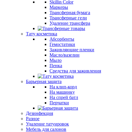
Skillin Color
Маркеры
Трансферная бумага
Трансферные гели
Удаление трансфера
Тату косметика
Абсорбенты
Гемостатики
Заживляющие пленки
Масло/вазелин
Мыло
Пенка
Средства для заживления
Барьерная защита
На клип-корд
На машинку
На спрей батл
Перчатки
Дезинфекция
Разное
Удаление татуировок
Мебель для салонов