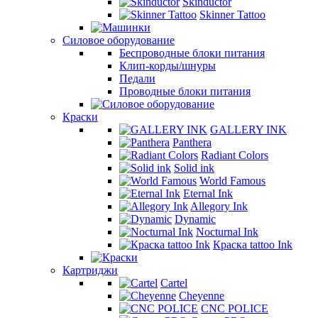
Skinductor
Skinner Tattoo
Силовое оборудование
Беспроводные блоки питания
Клип-корды/шнуры
Педали
Проводные блоки питания
Краски
GALLERY INK
Panthera
Radiant Colors
Solid ink
World Famous
Eternal Ink
Allegory Ink
Dynamic
Nocturnal Ink
Краска tattoo Ink
Картриджи
Cartel
Cheyenne
CNC POLICE