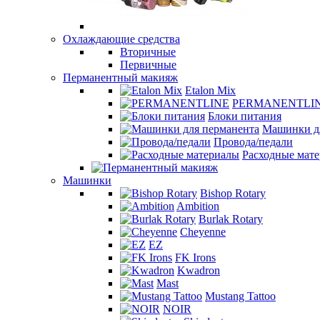
Охлаждающие средства
Вторичные
Первичные
Перманентный макияж
Etalon Mix
PERMANENTLI
Блоки питания
Машинки д
Провода/педали
Расходные мат
Машинки
Bishop Rotary
Ambition
Burlak Rotary
Cheyenne
EZ
FK Irons
Kwadron
Mast
Mustang Tattoo
NOIR