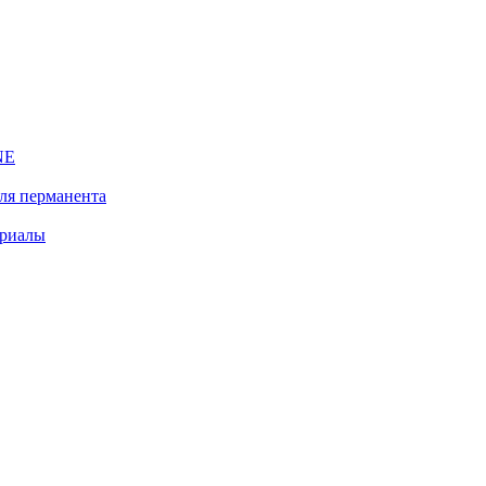
NE
ля перманента
ериалы