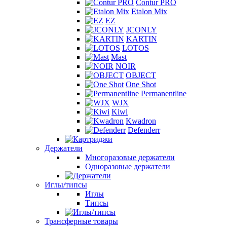
Contur PRO
Etalon Mix
EZ
JCONLY
KARTIN
LOTOS
Mast
NOIR
OBJECT
One Shot
Permanentline
WJX
Kiwi
Kwadron
Defenderr
Держатели
Многоразовые держатели
Одноразовые держатели
Иглы/типсы
Иглы
Типсы
Трансферные товары