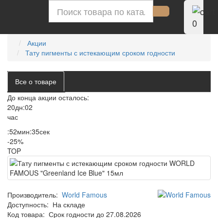
0
Акции
Тату пигменты с истекающим сроком годности
Все о товаре
До конца акции осталось:
20
дн
:
02
час
:
52
мин
:
34
сек
-25%
TOP
Производитель:
World Famous
Доступность:
На складе
Код товара:
Срок годности до 27.08.2026